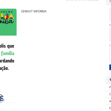
SEMAST INFORMA
P
C
P
C
A
E