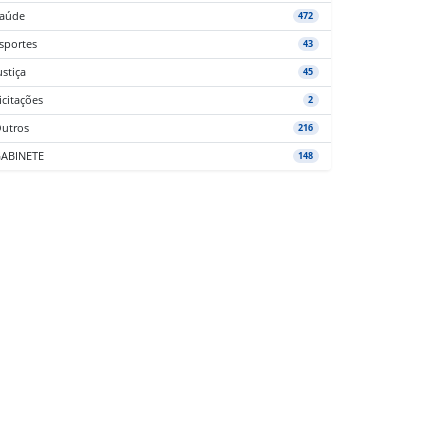
aúde
472
sportes
43
ustiça
45
icitações
2
utros
216
ABINETE
148