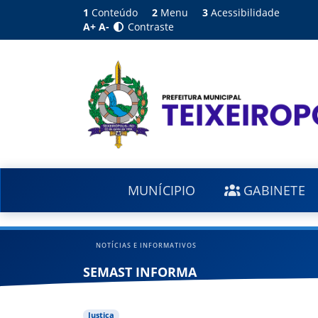
1
Conteúdo
2
Menu
3
Acessibilidade
A+
A-
Contraste
MUNÍCIPIO
GABINETE
NOTÍCIAS E INFORMATIVOS
SEMAST INFORMA
Justiça