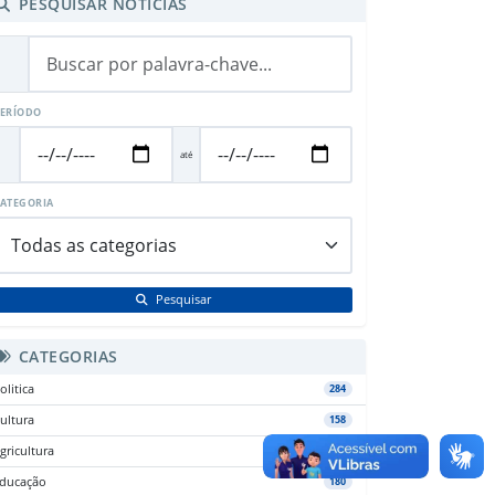
PESQUISAR NOTÍCIAS
ERÍODO
até
ATEGORIA
Pesquisar
CATEGORIAS
olitica
284
ultura
158
gricultura
38
ducação
180