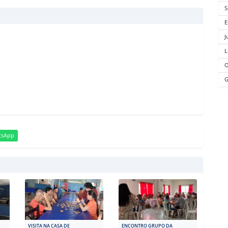
S
E
J
L
O
G
tsApp
VISITA NA CASA DE
ENCONTRO GRUPO DA